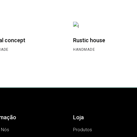
al concept
Rustic house
MADE
HANDMADE
rmação
Loja
 Nós
Produtos