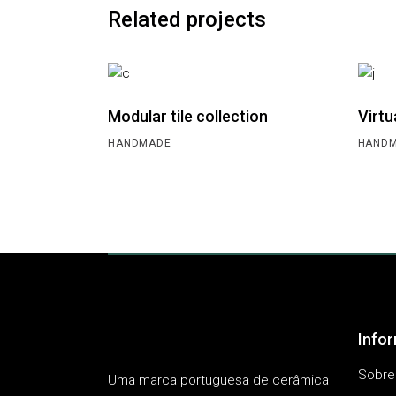
Related projects
Modular tile collection
Virtu
HANDMADE
HAND
Info
Sobre
Uma marca portuguesa de cerâmica