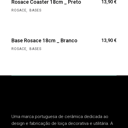
Rosace Coaster 18cm _ Preto
13,90
€
,
ROSACE
BASES
Base Rosace 18cm _ Branco
13,90
€
,
ROSACE
BASES
Uma marca portuguesa de cerâmica dedicada ao
design e fabricação de loiça decorativa e utilitária. A