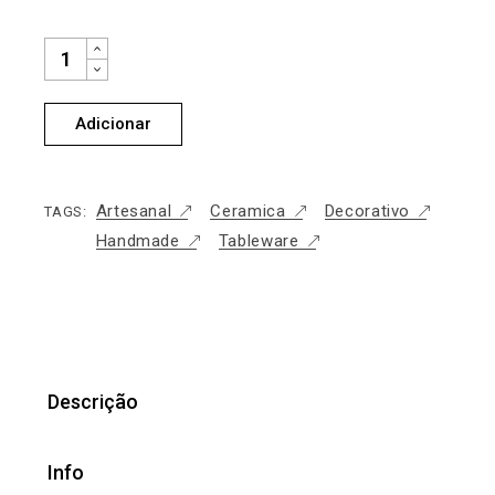
ROSACE COASTER 18CM _ BORDEAUX QUANTIDADE
Adicionar
Artesanal
Ceramica
Decorativo
TAGS:
Handmade
Tableware
Descrição
Info