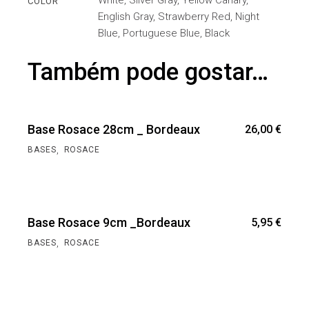
White, Silver Gray, Yellow Canary,
COLOR
English Gray, Strawberry Red, Night
Blue, Portuguese Blue, Black
Também pode gostar…
Base Rosace 28cm _ Bordeaux
26,00
€
,
BASES
ROSACE
Base Rosace 9cm _Bordeaux
5,95
€
,
BASES
ROSACE