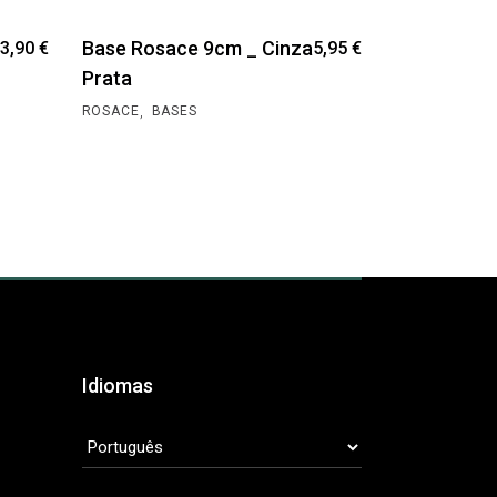
Base Rosace 9cm _ Cinza
3,90
€
5,95
€
Prata
,
ROSACE
BASES
Idiomas
IDIOMAS