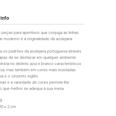
Info
 peças para aperitivos que conjuga as linhas
 moderno e a originalidade da azulejaria
a os padrões da azulejaria portuguesa através
 capaz de se destacar em qualquer ambiente.
rá-la no distinto azul e branco característicos
uesa, mas também em cores mais inusitadas
a e o cinzento inglês.
mas e a variedade de cores permite-lhe
o que melhor se adequa à sua mesa.
kg
 20 × 2 cm