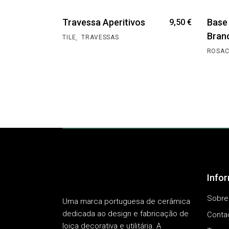
Travessa Aperitivos
Base
9,50
€
Bran
,
TILE
TRAVESSAS
ROSAC
Info
Sobre
Uma marca portuguesa de cerâmica
dedicada ao design e fabricação de
Conta
loiça decorativa e utilitária. A