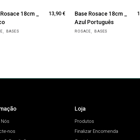
 Rosace 18cm _
Base Rosace 18cm _
13,90
€
1
co
Azul Português
,
,
E
BASES
ROSACE
BASES
rmação
Loja
 Nós
Produtos
cte-nos
Finalizar Encomenda