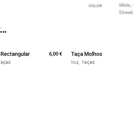
White, 
COLOR
Strawb
r…
 Rectangular
Taça Molhos
6,00
€
,
TAÇAS
TILE
TAÇAS