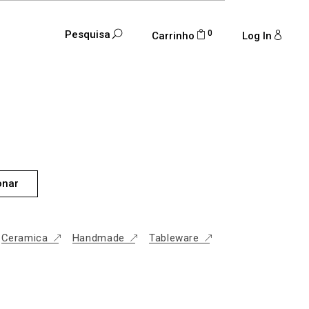
0
Pesquisa
Carrinho
Log In
DE
onar
Ceramica
Handmade
Tableware