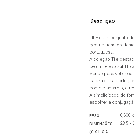
Descrição
TILE é um conjunto de
geométricas do design
portuguesa.
A coleção Tile destac
de um relevo subtil,
Sendo possível encont
da azulejaria portug
como o amarelo, o ros
A simplicidade de for
escolher a conjugaçã
0,300 
PESO
28,5 ×
DIMENSÕES
(C X L X A)