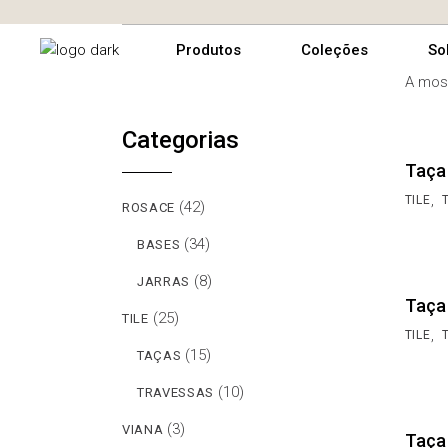
Tile
Bases
Rosace
S
Produtos
Coleções
So
A most
Jarras
Tile
A
Travessas
Viana
S
Categorias
c
Bases
Rosace
So
Taças
Taça
O
Jarras
Tile
A 
,
TILE
(42)
ROSACE
R
Travessas
Viana
Se
co
(34)
C
BASES
Taças
On
(8)
JARRAS
Taça
Re
(25)
TILE
,
TILE
Co
(15)
TAÇAS
(10)
TRAVESSAS
(3)
VIANA
Taça