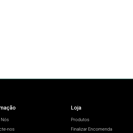
rmação
Loja
 Nós
Produtos
cte-nos
Finalizar Encomenda