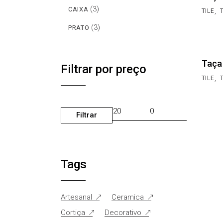
(3)
CAIXA
,
TILE
(3)
PRATO
Taça
Filtrar por preço
,
TILE
Filtrar
PREÇO
PREÇO
MÍNIMO
MÁXIMO
Tags
Artesanal
Ceramica
Cortiça
Decorativo