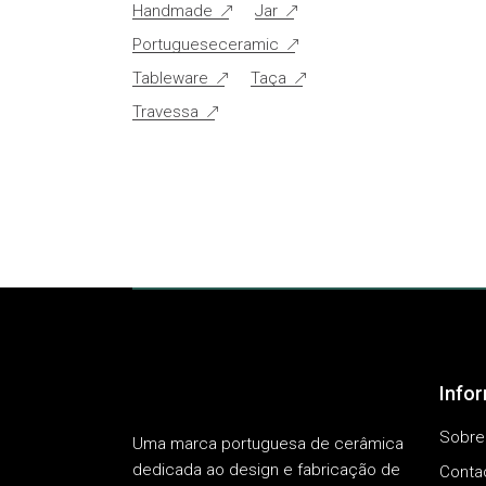
Handmade
Jar
Portugueseceramic
Tableware
Taça
Travessa
Info
Sobre
Uma marca portuguesa de cerâmica
dedicada ao design e fabricação de
Conta