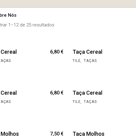
obre Nós
bre Nós
rar 1–12 de 25 resultados
 nossa produção
erviço ao
onsumidor
bre Nós
 Cereal
Taça Cereal
6,80
€
nde nos encontrar
nossa produção
,
TAÇAS
TILE
TAÇAS
evenda
rviço ao
nsumidor
ontacte-nos
de nos encontrar
 Cereal
Taça Cereal
6,80
€
venda
,
TAÇAS
TILE
TAÇAS
ntacte-nos
 Molhos
Taça Molhos
7,50
€