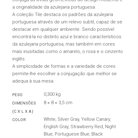
a originalidade da azulejaria portuguesa.
A coleção Tile destaca os padrões da azulejaria
portuguesa através de um relevo subtil, capaz de se
destacar em qualquer ambiente. Sendo possível
encontrá-la no distinto azul e branco característicos
da azulejaria portuguesa, mas também em cores
mais inusitadas como o amarelo, o rosa e o cinzento
inglês.
A simplicidade de formas e a variedade de cores
permite-lhe escolher a conjugação que melhor se
adequa à sua mesa.
0,300 kg
PESO
8 × 8 × 3,5 cm
DIMENSÕES
(C X L X A)
White, Silver Gray, Yellow Canary,
COLOR
English Gray, Strawberry Red, Night
Blue, Portuguese Blue, Black