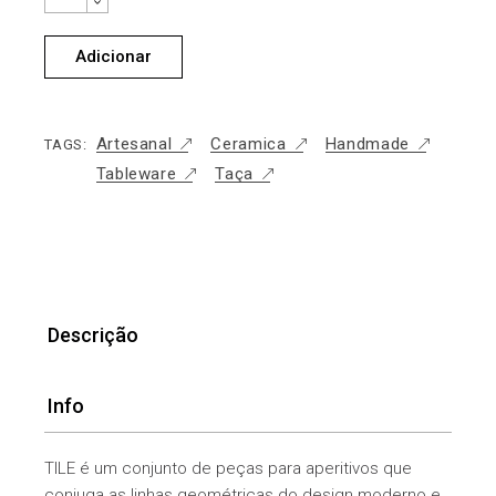
Adicionar
Artesanal
Ceramica
Handmade
TAGS:
Tableware
Taça
Descrição
Info
TILE é um conjunto de peças para aperitivos que
conjuga as linhas geométricas do design moderno e