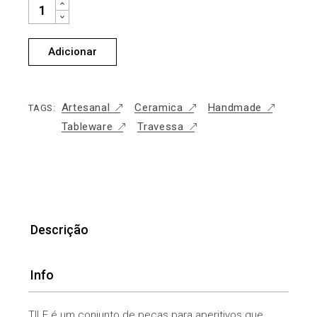
TRAVESSA APERITIVOS QUANTIDADE
Adicionar
Artesanal
Ceramica
Handmade
TAGS:
Tableware
Travessa
Descrição
Info
TILE é um conjunto de peças para aperitivos que