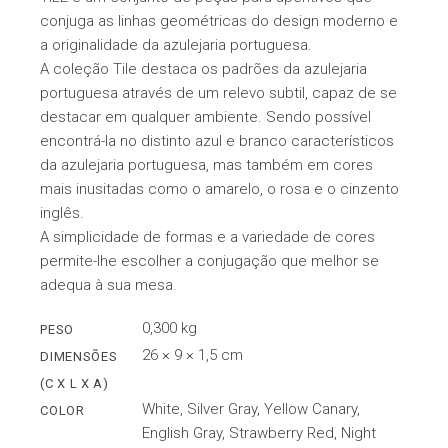
conjuga as linhas geométricas do design moderno e
a originalidade da azulejaria portuguesa.
A coleção Tile destaca os padrões da azulejaria
portuguesa através de um relevo subtil, capaz de se
destacar em qualquer ambiente. Sendo possível
encontrá-la no distinto azul e branco característicos
da azulejaria portuguesa, mas também em cores
mais inusitadas como o amarelo, o rosa e o cinzento
inglês.
A simplicidade de formas e a variedade de cores
permite-lhe escolher a conjugação que melhor se
adequa à sua mesa.
0,300 kg
PESO
26 × 9 × 1,5 cm
DIMENSÕES
(C X L X A)
White, Silver Gray, Yellow Canary,
COLOR
English Gray, Strawberry Red, Night